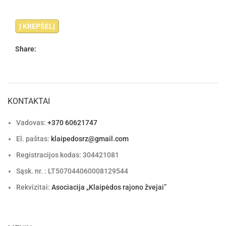
Į KREPŠELĮ
Share:
KONTAKTAI
Vadovas:
+370 60621747
El. paštas:
klaipedosrz@gmail.com
Registracijos kodas: 304421081
Sąsk. nr. : LT507044060008129544
Rekvizitai:
Asociacija „Klaipėdos rajono žvejai”