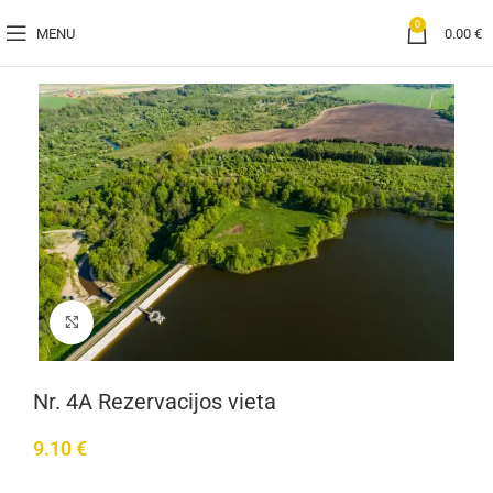
0
MENU
0.00
€
Click to enlarge
Nr. 4A Rezervacijos vieta
9.10
€